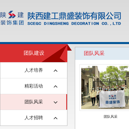
团队建设
团队风采
人才培养
精彩活动
团队风采
团队风采
人才招聘