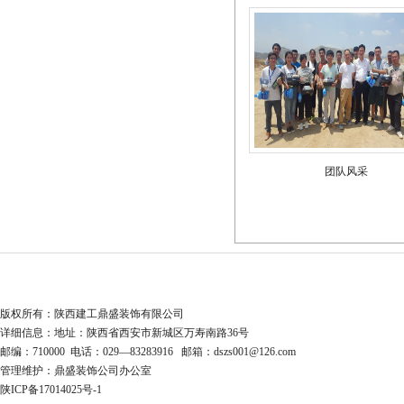
团队风采
版权所有：陕西建工鼎盛装饰有限公司
详细信息：地址：陕西省西安市新城区万寿南路36号
邮编：710000 电话：029—83283916 邮箱：dszs001@126.com
管理维护：鼎盛装饰公司办公室
陕ICP备17014025号-1