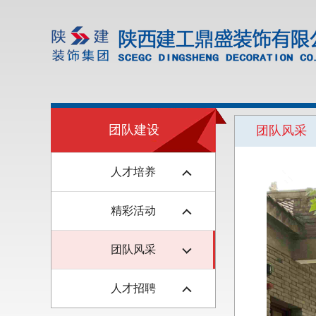
团队建设
团队风采
人才培养
精彩活动
团队风采
人才招聘