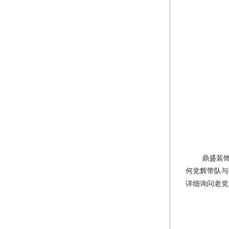
鼎盛装
何党辉带队与
详细询问老党