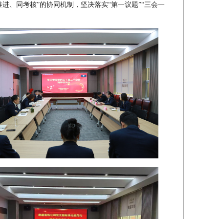
进、同考核”的协同机制，坚决落实“第一议题”“三会一