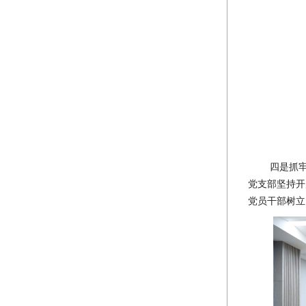
四是抓
党支部坚持开
党员干部树立