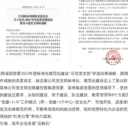
陕西省国资委2025年度标准化规范化建设“示范党支部”评选结果揭晓，
作成效的高度肯定，标志着公司党支部标准化、规范化建设迈上了新台阶
装饰公司党支部在陕建控股集团党委、装饰集团党委的坚强领导下，坚持
的建设总要求，从组织建设、班子建设、队伍建设、教育管理等8个方面
“党建+1+N”工作模式（即：党建+1个中心+安全生产、市场开拓、进
党员先锋模范作用，不断将党组织的政治优势、组织优势转化为企业的竞
强劲的“红色引擎”和动力源泉。
引领，筑牢企业发展“压舱石”