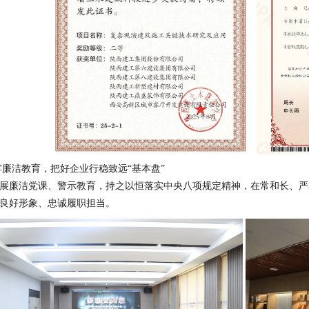
牢廉洁教育，把好企业行稳致远“基本盘”
展廉洁党课、警示教育，持之以恒落实中央八项规定精神，在常和长、严
良好形象、忠诚履职担当。