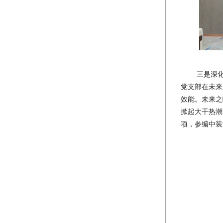
三是深化
党支部在未来
效能。未来之
掀起大干热潮
项，参编中装