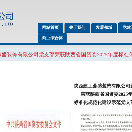
网站首页
关于我们
发展领域
党建
商业综合体
鼎盛装饰有限公司党支部荣获陕西省国资委2025年度标准
陕西建工鼎盛装饰有限公司
荣获陕西省国资委2025
标准化规范化建设示范党支